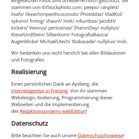
eingesetzten Fotos sind urheberrechtlich geschützt. Sie
stammen von ©iStockphoto.com: peepo/ ranplett/
lisafx/ likeachimpwithcoconuts/ Photoblaz/ VladKol/
sykono/ frotog/ shaunl/ Inok/ mkurtbas/ JacobH/
kickers/ Vesivus/ pertusinas/ SharonDay/ nullplus/
KieselUndStein/ Silberkorn/ FotografiaBasica/
Augenblicke/ MichaelUtech/ tbabasade/ nullplus/ Inok.
Wir bedanken uns recht herzlich bei allen Bildautoren
und Fotografen.
Realisierung
Einen persönlichen Dank an Aysberg, die
Internetagentur in Freising
. Von ihr stammen
Webdesign, Kodierung, Programmierung dieser
Webseiten und die Implementierung
des
Redaktionssystems webEdition
!
Datenschutz
Bitte beachten Sie auch unsere
Datenschutzhinweise
!