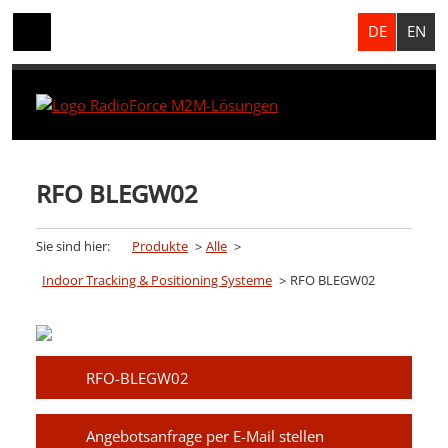
DE
EN
RFO BLEGW02
Sie sind hier:
Produkte
Alle
Indoor Tracking & Positioning Systeme
RFO BLEGW02
RFO-BLEGW02
Angebotsanfrage per E-Mail stellen