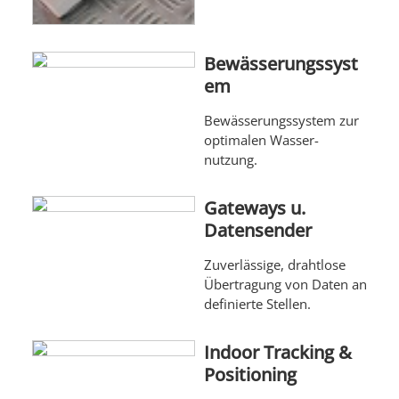
Bewässerungssyst
em
Bewäs­serungs­system zur
opti­malen Wasser­
nutzung.
Gateways u.
Datensender
Zuver­lässige, draht­lose
Übertra­gung von Daten an
defi­nierte Stellen.
Indoor Tracking &
Positioning