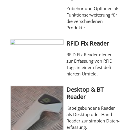
Zube­hör und Optio­nen als
Funk­tionser­weite­rung für
die ver­schie­de­nen
Produkte.
RFID Fix Reader
RFID Fix Reader dienen
zur Erfas­sung von RFID
Tags in einem fest defi­
nierten Umfeld.
Desktop & BT
Reader
Kabel­gebun­dene Reader
als Des­ktop oder Hand
Reader zur simplen Daten­
erfas­sung.