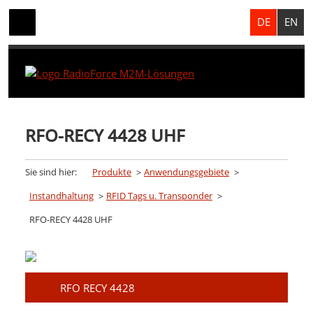
DE
EN
RFO-RECY 4428 UHF
Sie sind hier:
Produkte
Anwendungsgebiete
Instandhaltung
RFID Tags u. Transponder
RFO-RECY 4428 UHF
RFO RECY 4428