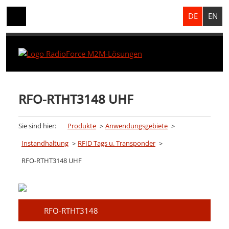
DE
EN
RFO-RTHT3148 UHF
Sie sind hier:
Produkte
Anwendungsgebiete
Instandhaltung
RFID Tags u. Transponder
RFO-RTHT3148 UHF
RFO-RTHT3148