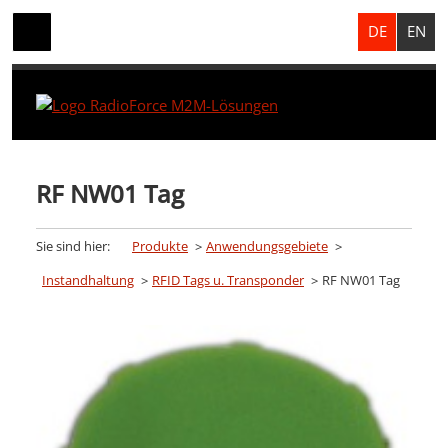
DE
EN
RF NW01 Tag
Sie sind hier:
Produkte
Anwendungsgebiete
Instandhaltung
RFID Tags u. Transponder
RF NW01 Tag