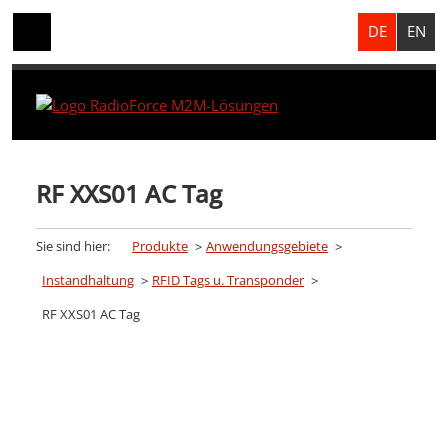
DE
EN
RF XXS01 AC Tag
Sie sind hier:
Produkte
Anwendungsgebiete
Instandhaltung
RFID Tags u. Transponder
RF XXS01 AC Tag